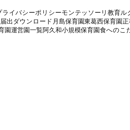
プライバシーポリシー
モンテッソーリ教育
ル
種届出ダウンロード
月島保育園
東葛西保育園
正
育園
運営園一覧
阿久和小規模保育園
食へのこ