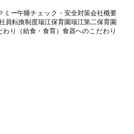
クミー午睡チェック・安全対策
会社概要
社員転換制度
瑞江保育園
瑞江第二保育園
だわり（給食・食育）
食器へのこだわり