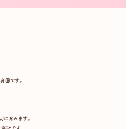
保育園です。
、
切に育みます。
な場所です。