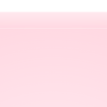
モンテッソーリ教育
食へのこだわり
食器へのこだわり
葛西駅前保育園
各種届出ダウンロード
安全対策・スマート保育
東葛西保育園
よくある質問
西葛西保育園
瑞江保育園